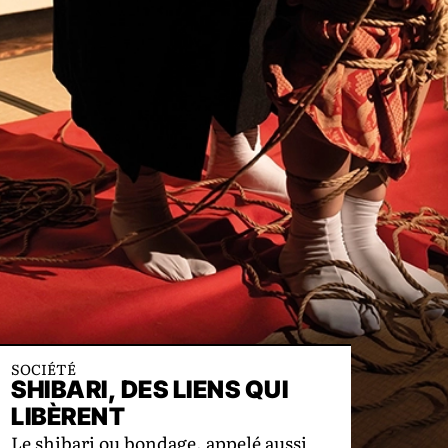
SOCIÉTÉ
SHIBARI, DES LIENS QUI
LIBÈRENT
Le shibari ou bondage, appelé aussi