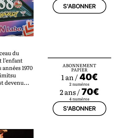
S'ABONNER
rceau du
t l’enfant
ABONNEMENT
s années 1970
PAPIER
nimitsu
40€
1 an /
st devenu...
2 numéros
70€
2 ans /
4 numéros
S'ABONNER