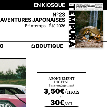
EN KIOSQUE
N°23
AVENTURES JAPONAISES
Printemps - Été 2026
ÉO
BOUTIQUE
ABONNEMENT
DIGITAL
Sans engagement
3,50€
/mois
ou
30€
/an