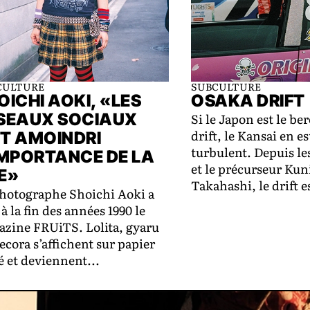
CULTURE
SUBCULTURE
OICHI AOKI, «LES
OSAKA DRIFT
SEAUX SOCIAUX
Si le Japon est le be
drift, le Kansai en es
T AMOINDRI
turbulent. Depuis le
IMPORTANCE DE LA
et le précurseur Ku
E»
Takahashi, le drift e
hotographe Shoichi Aoki a
 à la fin des années 1990 le
zine FRUiTS. Lolita, gyaru
ecora s’affichent sur papier
é et deviennent...