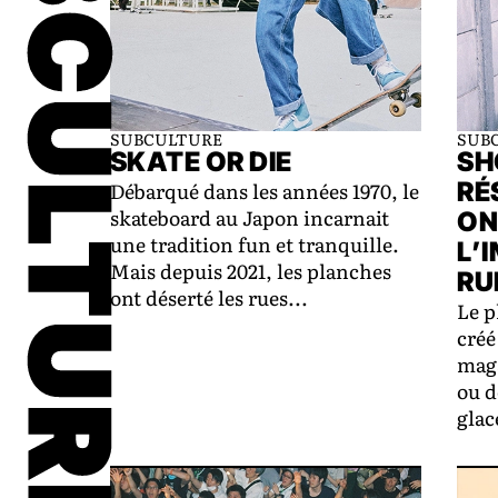
SUBCULTURE
SUBCULTURE
SUB
SKATE OR DIE
SH
Débarqué dans les années 1970, le
RÉ
skateboard au Japon incarnait
ON
une tradition fun et tranquille.
L’
Mais depuis 2021, les planches
RU
ont déserté les rues...
Le p
créé
maga
ou d
glac