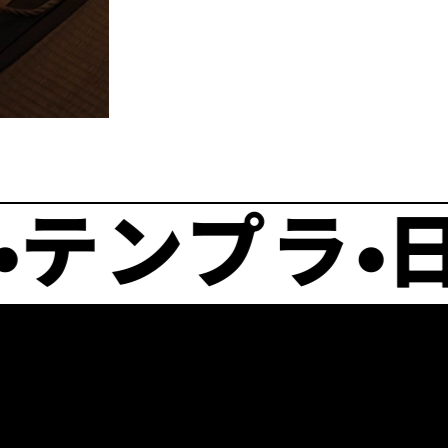
ンプラ
日本
•