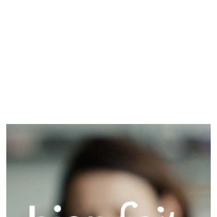
ABONNEMENT
PAPIER
40€
1 an /
2 numéros
70€
2 ans /
4 numéros
S'ABONNER