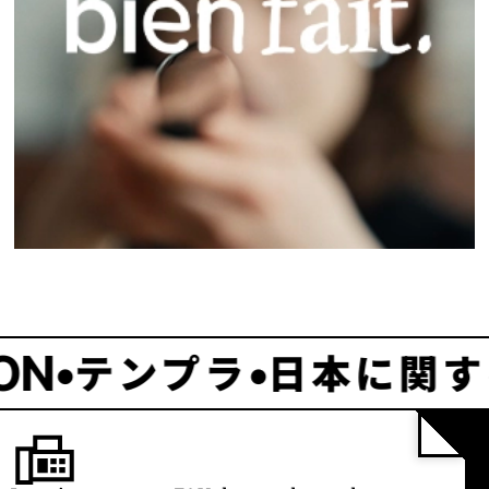
プラ
日本に関する雑誌
•
•
T