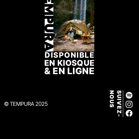
DISPONIBLE
EN KIOSQUE
& EN LIGNE
S
S
U
I
V
E
Z
-
N
O
U
© TEMPURA 2025